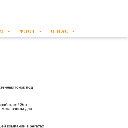
АМ
ФЛОТ
О НАС
хтенныз гонок под
работает! Это
т мега ваным для
шей компании в регатах