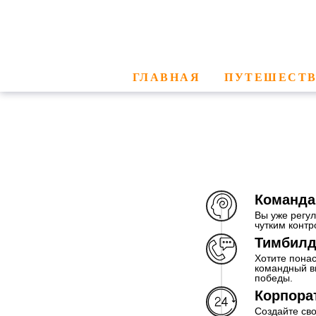
ГЛАВНАЯ
ПУТЕШЕСТ
Команда
Вы уже регул
чутким конт
Тимбилд
Хотите пона
командный ви
победы.
Корпора
Создайте св