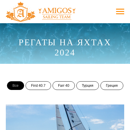
РЕГАТЫ НА ЯХТАХ
2024
Все
First 40.7
Farr 40
Турция
Греция